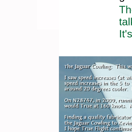
Th
ta
It'