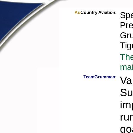
Au
Country Aviation:
Spe
Pre
Gr
Tig
The
mai
TeamGrumman:
Va
Su
im
ru
go